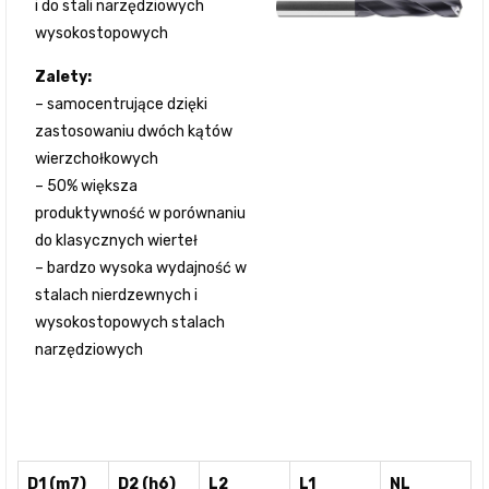
i do stali narzędziowych
wysokostopowych
Zalety:
– samocentrujące dzięki
zastosowaniu dwóch kątów
wierzchołkowych
– 50% większa
produktywność w porównaniu
do klasycznych wierteł
– bardzo wysoka wydajność w
stalach nierdzewnych i
wysokostopowych stalach
narzędziowych
D1 (m7)
D2 (h6)
L2
L1
NL