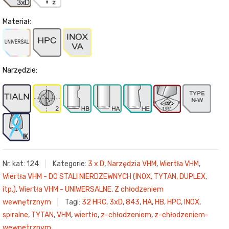
Materiał:
Narzędzie:
Nr. kat:
124
Kategorie:
3 x D
,
Narzędzia VHM
,
Wiertła VHM
,
Wiertła VHM - DO STALI NIERDZEWNYCH (INOX, TYTAN, DUPLEX,
itp.)
,
Wiertła VHM - UNIWERSALNE
,
Z chłodzeniem
wewnętrznym
Tagi:
32 HRC
,
3xD
,
843
,
HA
,
HB
,
HPC
,
INOX
,
spiralne
,
TYTAN
,
VHM
,
wiertło
,
z-chłodzeniem
,
z-chłodzeniem-
wewnetrznym