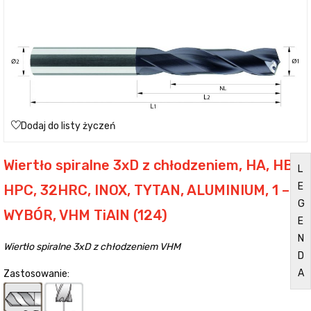
Dodaj do listy życzeń
Wiertło spiralne 3xD z chłodzeniem, HA, HB,
L
E
HPC, 32HRC, INOX, TYTAN, ALUMINIUM, 1 –
G
WYBÓR, VHM TiAlN (124)
E
N
Wiertło spiralne 3xD z chłodzeniem VHM
D
A
Zastosowanie: