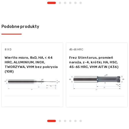
Podobne produkty
8 X D
45-65 HRC
Wiertło micro, 8xD, HA, < 44
Frez Stirntorus, promień
HRC, ALUMINIUM, INOX,
naroża, z-4, krótki, HA, HSC,
TWORZYWA, VHM bez pokrycia
45-65 HRC, VHM AlTiN (436)
(108)