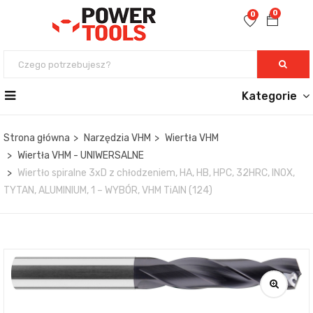
0
0
Kategorie
Strona główna
Narzędzia VHM
Wiertła VHM
Wiertła VHM - UNIWERSALNE
Wiertło spiralne 3xD z chłodzeniem, HA, HB, HPC, 32HRC, INOX,
TYTAN, ALUMINIUM, 1 – WYBÓR, VHM TiAlN (124)