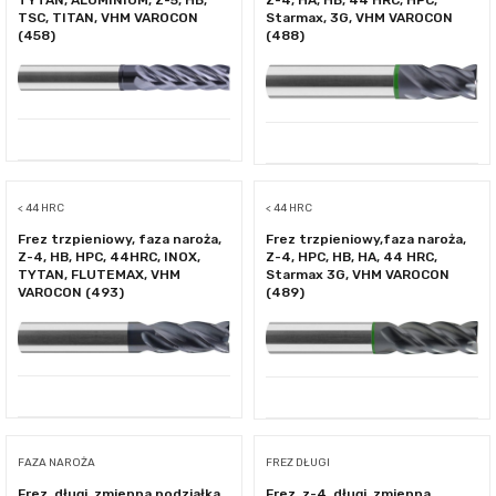
TYTAN, ALUMINIUM, Z-5, HB,
Z-4, HA, HB, 44 HRC, HPC,
TSC, TITAN, VHM VAROCON
Starmax, 3G, VHM VAROCON
(458)
(488)
< 44 HRC
< 44 HRC
Frez trzpieniowy, faza naroża,
Frez trzpieniowy,faza naroża,
Z-4, HB, HPC, 44HRC, INOX,
Z-4, HPC, HB, HA, 44 HRC,
TYTAN, FLUTEMAX, VHM
Starmax 3G, VHM VAROCON
VAROCON (493)
(489)
FAZA NAROŻA
FREZ DŁUGI
Frez, długi, zmienna podziałka,
Frez, z-4, długi, zmienna