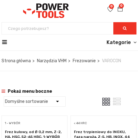
0
0
Kategorie
Strona główna
Narzędzia VHM
Frezowanie
VAROCON
Pokaż menu boczne
1 - WYBÓR
< 44 HRC
Frez kulowy, od Ø 0,2 mm, Z-2,
Frez trzpieniowy do INOXU,
HA, HSC, 52-65 HRC, 1-WYBÓR
faza naroża, Z-5, HB, INOX, 44