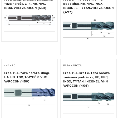
faza naroża, Z-4, HB, HPC,
podziałka, HB, HPC, INOX,
INOX, VHM VAROCON (558)
INCONEL, TYTAN,VHM VAROCON
(497)
< 44 HRC
FAZA NAROŻA
Frez, z-4, faza naroża, długi,
Frez, z-4, krótki, faza naroża,
HA, HB, TSC, 1-WYBÓR, VHM
zmienna podziałka, HB, HPC,
VAROCON (459)
INOX, TYTAN, INCONEL, VHM
VAROCON (406)