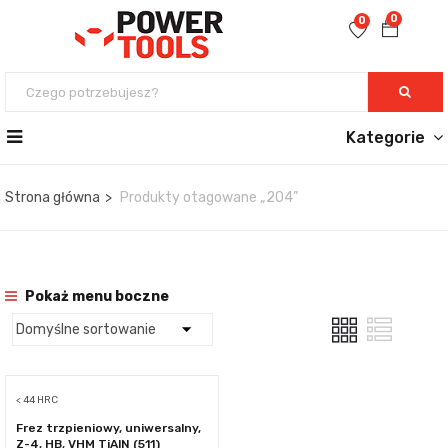
0
0
Kategorie
Strona główna
Produkty otagowane „204”
Pokaż menu boczne
< 44 HRC
Frez trzpieniowy, uniwersalny,
Z-4, HB, VHM TiAlN (511)