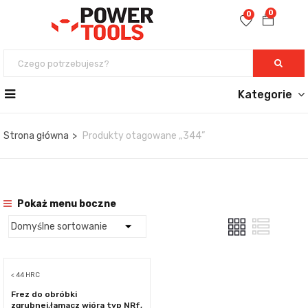
0
0
Kategorie
Strona główna
Produkty otagowane „344”
Pokaż menu boczne
< 44 HRC
Frez do obróbki
zgrubnej,łamacz wióra typ NRf,