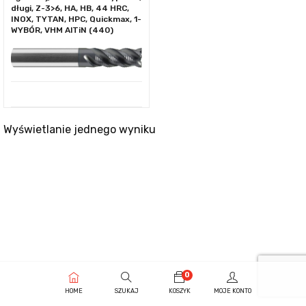
długi, Z-3>6, HA, HB, 44 HRC,
INOX, TYTAN, HPC, Quickmax, 1-
WYBÓR, VHM AlTiN (440)
Wyświetlanie jednego wyniku
0
HOME
SZUKAJ
KOSZYK
MOJE KONTO