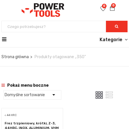
0
0
Kategorie
Strona główna
Produkty otagowane „350”
Pokaż menu boczne
< 44 HRC
Frez trzpieniowy, krótki, Z-3,
44HRC, INOX, ALUMINIUM, VHM