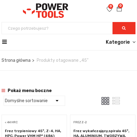
0
0
Kategorie
Strona główna
Produkty otagowane „45”
Pokaż menu boczne
< 44 HRC
FREZ Z-2
Frez trzpieniowy 45°, Z-4, HA,
Frez wykańczający,spirala 45°,
HPC, Power VHM HP³ (486)
HA, ALUMINIUM, TWORZYWA,