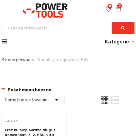
0
0
Kategorie
Strona główna
Produkty otagowane „547”
Pokaż menu boczne
< 44 HRC
Frez kulowy, bardzo długi, z
obniżeniem, Z-2, HSC, < 44