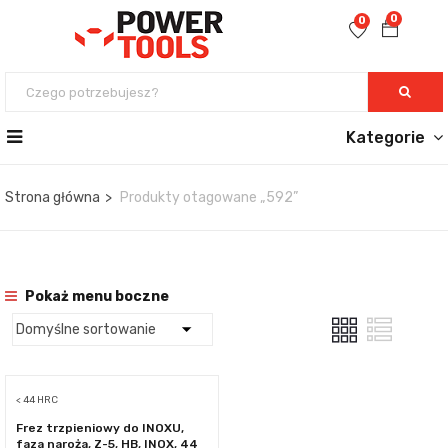
0
0
Kategorie
Strona główna
Produkty otagowane „592”
Pokaż menu boczne
< 44 HRC
Frez trzpieniowy do INOXU,
faza naroża, Z-5, HB, INOX, 44