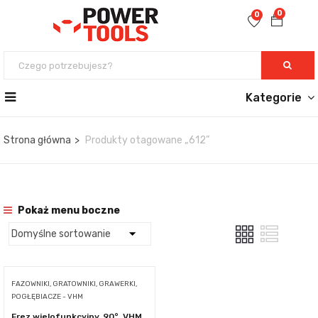
0
0
Kategorie
Strona główna
Produkty otagowane „612”
Pokaż menu boczne
FAZOWNIKI, GRATOWNIKI, GRAWERKI,
POGŁĘBIACZE - VHM
Frez wielofunkcyjny, 90°, VHM