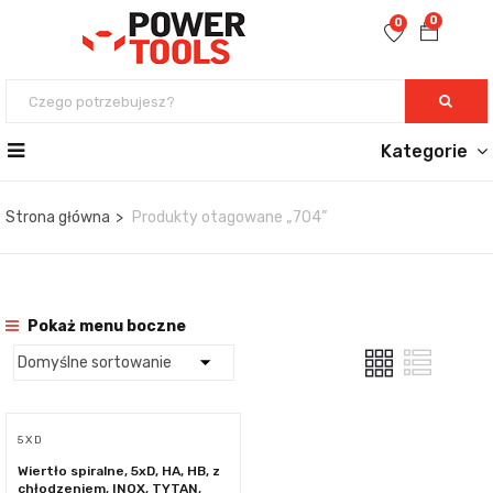
0
0
Kategorie
Strona główna
Produkty otagowane „704”
Pokaż menu boczne
5 X D
Wiertło spiralne, 5xD, HA, HB, z
chłodzeniem, INOX, TYTAN,