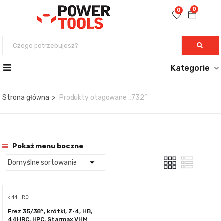
0
0
Kategorie
Strona główna
Produkty otagowane „732”
Pokaż menu boczne
< 44 HRC
Frez 35/38°, krótki, Z-4, HB,
44HRC, HPC, Starmax VHM