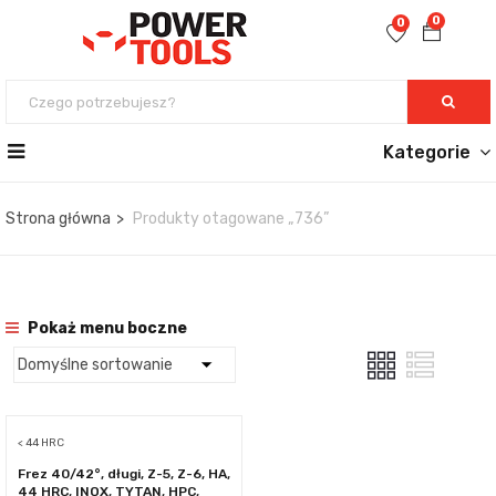
0
0
Kategorie
Strona główna
Produkty otagowane „736”
Pokaż menu boczne
< 44 HRC
Frez 40/42°, długi, Z-5, Z-6, HA,
44 HRC, INOX, TYTAN, HPC,