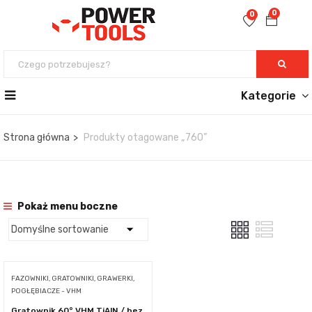
0
0
Kategorie
Strona główna
Produkty otagowane „760”
Pokaż menu boczne
FAZOWNIKI, GRATOWNIKI, GRAWERKI,
POGŁĘBIACZE - VHM
Gratownik 60° VHM TiAlN / bez