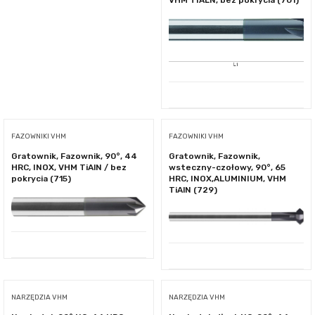
VHM TIALN, bez pokrycia (701)
FAZOWNIKI VHM
FAZOWNIKI VHM
Gratownik, Fazownik, 90°, 44
Gratownik, Fazownik,
HRC, INOX, VHM TiAlN / bez
wsteczny-czołowy, 90°, 65
pokrycia (715)
HRC, INOX,ALUMINIUM, VHM
TiAlN (729)
NARZĘDZIA VHM
NARZĘDZIA VHM