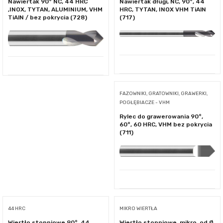
Nawiertak 90° NC, 44 HRC
Nawiertak długi, NC, 90°, 44
,INOX, TYTAN, ALUMINIUM, VHM
HRC, TYTAN, INOX VHM TiAlN
TiAlN / bez pokrycia (728)
(717)
FAZOWNIKI, GRATOWNIKI, GRAWERKI,
POGŁĘBIACZE - VHM
Rylec do grawerowania 90°,
60°, 60 HRC, VHM bez pokrycia
(711)
44 HRC
MIKRO WIERTŁA
Wiertło stopniowe 90°, 44
Wiertło stopniowe, mikro, od Ø