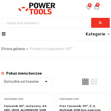
0
0
Kategorie
Strona główna
Produkty otagowane „90°”
Pokaż menu boczne
FAZOWNIKI VHM
FAZOWNIKI VHM
Fazownik 45°, wsteczny, 44
Frez fazownik, 90°, Z-2,
HRC, INOX, ALUMINIUM, VHM
Multimill, VHM bez pokrycia