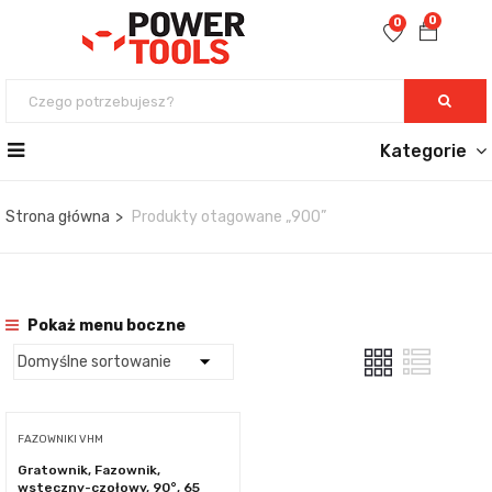
0
0
Kategorie
Strona główna
Produkty otagowane „900”
Pokaż menu boczne
FAZOWNIKI VHM
Gratownik, Fazownik,
wsteczny-czołowy, 90°, 65