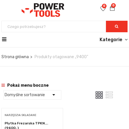
0
0
Kategorie
Strona główna
Produkty otagowane „9400”
Pokaż menu boczne
NARZĘDZIA SKŁADANE
Płytka Frezarska TPKN….
(9400..)