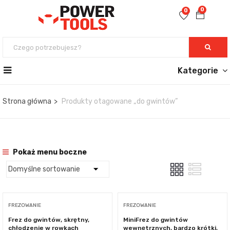
0
0
Kategorie
Strona główna
Produkty otagowane „do gwintów”
Pokaż menu boczne
FREZOWANIE
FREZOWANIE
Frez do gwintów, skrętny,
MiniFrez do gwintów
chłodzenie w rowkach
wewnętrznych, bardzo krótki,