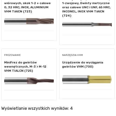
wiórowych, skok 1-2 + calowe
1-zwojowy, Gwinty metryczne
G, 32 HRC, INOX, ALUMINIUM
oraz calowe UNC i UNF, 65 HRC,
VHM TiAlCN (723)
INCONEL, INOX VHM TiAlCN
(724)
FREZOWANIE
NARZĘDZIA VHM
MiniFrez do gwintów
Urządzenie do wyciągania
wewnętrznych, M-3 > M-12
gwintów VHM (700)
VHM TIALCN (725)
Wyświetlanie wszystkich wyników: 4