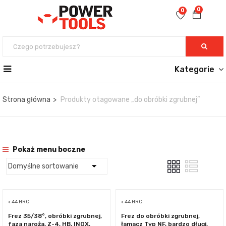
0
0
Kategorie
Strona główna
Produkty otagowane „do obróbki zgrubnej”
Pokaż menu boczne
< 44 HRC
< 44 HRC
Frez 35/38°, obróbki zgrubnej,
Frez do obróbki zgrubnej,
faza naroża, Z-4, HB, INOX,
łamacz Typ NF, bardzo długi,