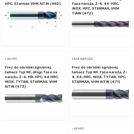
HPC, Starmax VHM AlTiN (482)
faza naroża, Z-4, 44-HRC,
INOX, HPC, STARMAX, VHM
TiAlN (472)
< 44 HRC
FAZA NAROŻA
Frez do obróbki zgrubnej,
Frez do obróbki zgrubnej,
łamacz Typ NF, długi, faza na
łamacz Typ NF, faza naroża, Z-
narożu, Z-4, HB, HPC, 44 HRC,
4, 44-HRC, INOX, TYTAN, HPC,
INOX, TYTAN, STARMAX, VHM
STARMAX, VHM AlTiN (471)
AlTiN (473)
< 44 HRC