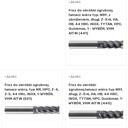
< 44 HRC
Frez do obróbki zgrubnej,
łamacz wióra typ-NRf, z
obniżeniem, długi, Z-3>6, HA,
HB, 44 HRC, INOX, TYTAN, HPC,
Quickmax, 1 – WYBÓR, VHM
AlTiN (441)
< 44 HRC
< 44 HRC
Frez do obróbki zgrubnej,
Frez do obróbki
łamacz wióra, typ NR, HPC, Z-4,
zgrubnej,łamacz wióra typ NRf,
Z-5, 44 HRc, INOX, 1-WYBÓR,
długi, Z-3>6, HA, HB, 44 HRC,
VHM AlTiN (521)
INOX, TYTAN, HPC, Quickmax, 1-
WYBÓR, VHM AlTiN (440)