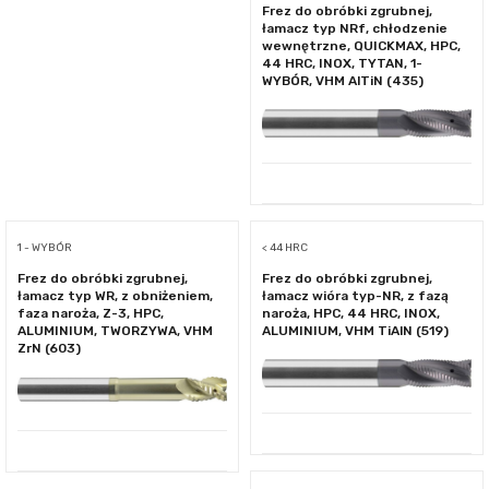
Frez do obróbki zgrubnej,
łamacz typ NRf, chłodzenie
wewnętrzne, QUICKMAX, HPC,
44 HRC, INOX, TYTAN, 1-
WYBÓR, VHM AlTiN (435)
1 - WYBÓR
< 44 HRC
Frez do obróbki zgrubnej,
Frez do obróbki zgrubnej,
łamacz typ WR, z obniżeniem,
łamacz wióra typ-NR, z fazą
faza naroża, Z-3, HPC,
naroża, HPC, 44 HRC, INOX,
ALUMINIUM, TWORZYWA, VHM
ALUMINIUM, VHM TiAlN (519)
ZrN (603)