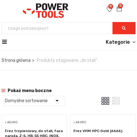
0
0
Kategorie
Strona główna
Produkty otagowane „do stali”
Pokaż menu boczne
< 44 HRC
< 44 HRC
Frez trzpieniowy, do stali, faza
Frez VHM HPC Gold (6666)
naroża, Z-5, HB, 55 HRC, INOX,