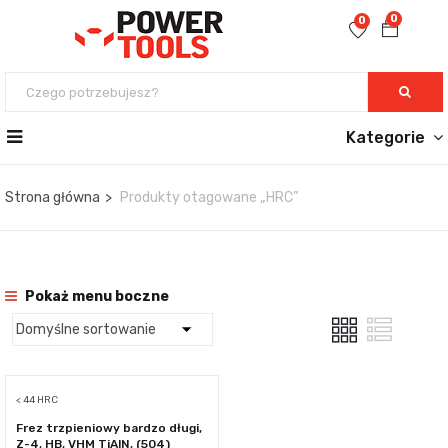
0
0
Kategorie
Strona główna
Produkty otagowane „HRC”
Pokaż menu boczne
< 44 HRC
Frez trzpieniowy bardzo długi,
Z-4, HB, VHM TiAlN, (504)