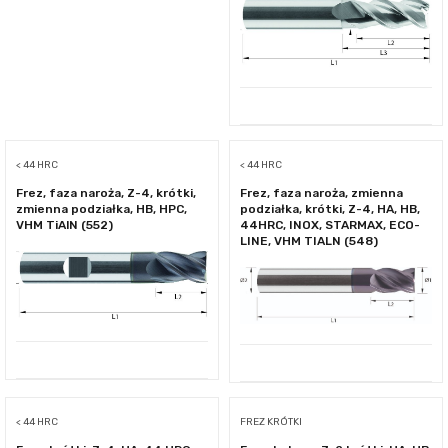
< 44 HRC
< 44 HRC
Frez, faza naroża, Z-4, krótki,
Frez, faza naroża, zmienna
zmienna podziałka, HB, HPC,
podziałka, krótki, Z-4, HA, HB,
VHM TiAlN (552)
44HRC, INOX, STARMAX, ECO-
LINE, VHM TIALN (548)
< 44 HRC
FREZ KRÓTKI