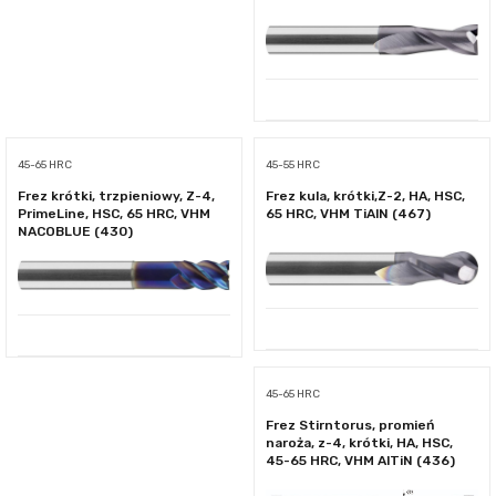
45-65 HRC
45-55 HRC
Frez krótki, trzpieniowy, Z-4,
Frez kula, krótki,Z-2, HA, HSC,
PrimeLine, HSC, 65 HRC, VHM
65 HRC, VHM TiAlN (467)
NACOBLUE (430)
45-65 HRC
Frez Stirntorus, promień
naroża, z-4, krótki, HA, HSC,
45-65 HRC, VHM AlTiN (436)