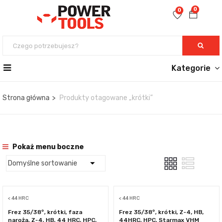
0
0
Kategorie
Strona główna
Produkty otagowane „krótki”
Pokaż menu boczne
< 44 HRC
< 44 HRC
Frez 35/38°, krótki, faza
Frez 35/38°, krótki, Z-4, HB,
naroża, Z-4, HB, 44 HRC, HPC,
44HRC, HPC, Starmax VHM