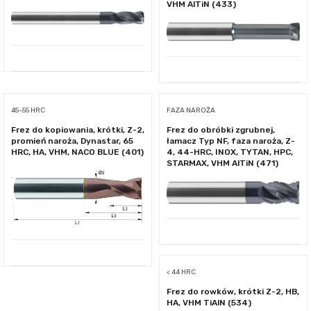
VHM AlTiN (433)
45-55 HRC
FAZA NAROŻA
Frez do kopiowania, krótki, Z-2,
Frez do obróbki zgrubnej,
promień naroża, Dynastar, 65
łamacz Typ NF, faza naroża, Z-
HRC, HA, VHM, NACO BLUE (401)
4, 44-HRC, INOX, TYTAN, HPC,
STARMAX, VHM AlTiN (471)
< 44 HRC
Frez do rowków, krótki Z-2, HB,
HA, VHM TiAlN (534)