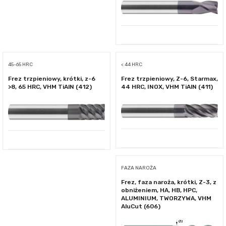
45-65 HRC
< 44 HRC
Frez trzpieniowy, krótki, z-6
Frez trzpieniowy, Z-6, Starmax,
>8, 65 HRC, VHM TiAlN (412)
44 HRC, INOX, VHM TiAlN (411)
FAZA NAROŻA
Frez, faza naroża, krótki, Z-3, z
obniżeniem, HA, HB, HPC,
ALUMINIUM, TWORZYWA, VHM
AluCut (606)