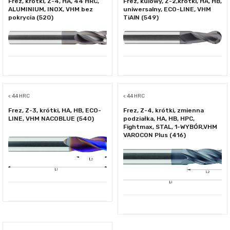
Frez, krótki, Z-4, HA, 44 HRC,
Frez, kulowy, Z-2,krótki, HA, HB,
ALUMINIUM, INOX, VHM bez
uniwersalny, ECO-LINE, VHM
pokrycia (520)
TiAlN (549)
< 44 HRC
< 44 HRC
Frez, Z-3, krótki, HA, HB, ECO-
Frez, Z-4, krótki, zmienna
LINE, VHM NACOBLUE (540)
podziałka, HA, HB, HPC,
Fightmax, STAL, 1-WYBÓR,VHM
VAROCON Plus (416)