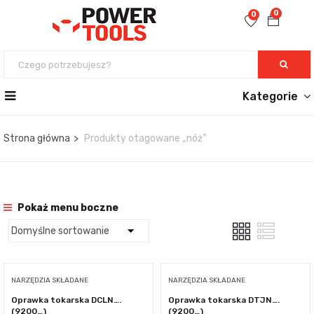
0
0
Kategorie
Strona główna
Produkty otagowane „nóż”
Pokaż menu boczne
NARZĘDZIA SKŁADANE
NARZĘDZIA SKŁADANE
Oprawka tokarska DCLN….
Oprawka tokarska DTJN….
(9200…)
(9200…)