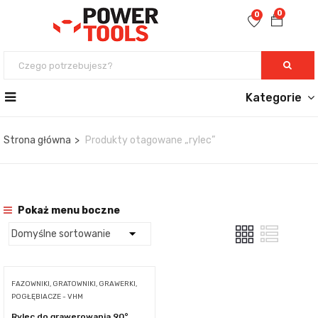
0
0
Kategorie
Strona główna
Produkty otagowane „rylec”
Pokaż menu boczne
FAZOWNIKI, GRATOWNIKI, GRAWERKI,
POGŁĘBIACZE - VHM
Rylec do grawerowania 90°,