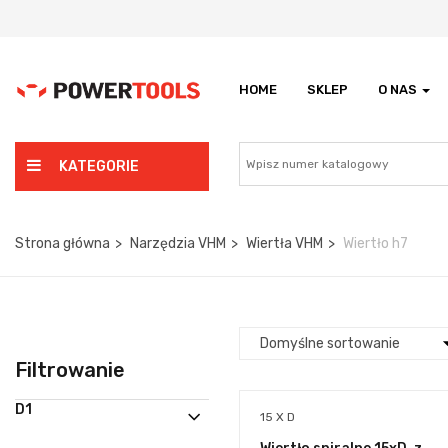
HOME
SKLEP
O NAS
KATEGORIE
Strona główna
Narzędzia VHM
Wiertła VHM
Wiertło h7
Filtrowanie
D1
15 X D