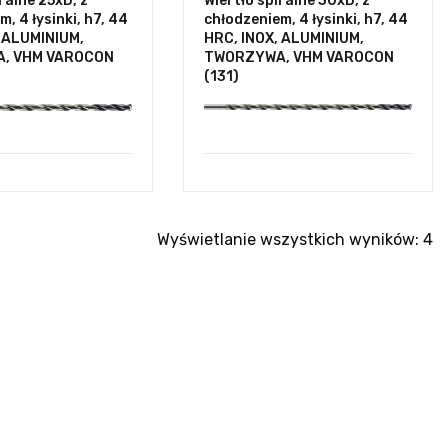
ralne 25xD, z
Wiertło spiralne 30xD, z
, 4 łysinki, h7, 44
chłodzeniem, 4 łysinki, h7, 44
, ALUMINIUM,
HRC, INOX, ALUMINIUM,
, VHM VAROCON
TWORZYWA, VHM VAROCON
(131)
Wyświetlanie wszystkich wyników: 4