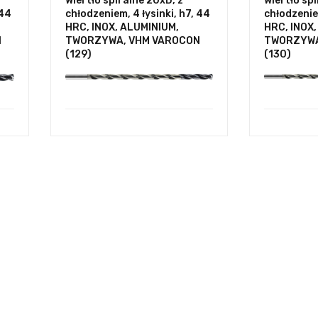
Wiertło spiralne 20xD, z
Wiertło spi
 44
chłodzeniem, 4 łysinki, h7, 44
chłodzeniem
HRC, INOX, ALUMINIUM,
HRC, INOX
N
TWORZYWA, VHM VAROCON
TWORZYWA
(129)
(130)