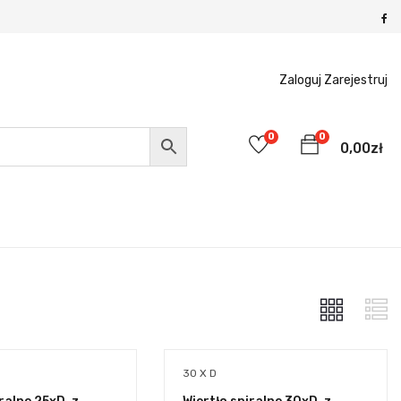
Zaloguj
Zarejestruj
0
0
0,00
zł
30 X D