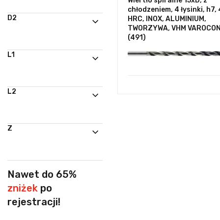
Wiertło spiralne 15xD, z
chłodzeniem, 4 łysinki, h7,
D2
HRC, INOX, ALUMINIUM,
TWORZYWA, VHM VAROCO
(491)
L1
L2
Z
Nawet do 65%
zniżek
po
rejestracji!