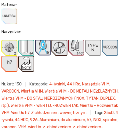
Materiał:
Narzędzie:
Nr. kat:
130
Kategorie:
4-łysinki
,
44 HRc
,
Narzędzia VHM
,
VAROCON
,
Wiertła VHM
,
Wiertła VHM - DO METALI NIEŻELAZNYCH
,
Wiertła VHM - DO STALI NIERDZEWNYCH (INOX, TYTAN, DUPLEX,
itp.)
,
Wiertła VHM - WIERTŁO-ROZWIERTAK
,
Wiertło - Rozwiertak
VHM
,
Wiertło h7
,
Z chłodzeniem wewnętrznym
Tagi:
25xD
,
4
łysinki
,
44 HRC
,
926
,
Aluminium
,
do aluminium
,
h7
,
INOX
,
spiralne
,
varocon
,
VHM
,
wiertło
,
z-chłodzeniem
,
z-chłodzeniem-