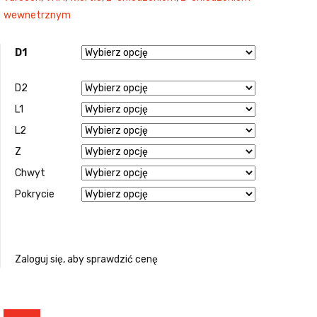
wewnetrznym
D1
D2
L1
L2
Z
Chwyt
Pokrycie
Zaloguj się, aby sprawdzić cenę