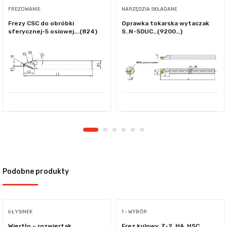
FREZOWANIE
NARZĘDZIA SKŁADANE
Frezy CSC do obróbki
Oprawka tokarska wytaczak
sferycznej-5 osiowej….(824)
S..N-SDUC…(9200…)
Podobne produkty
6 ŁYSINEK
1 - WYBÓR
Wiertło – rozwiertak,
Frez kulowy, Z-2, HA, HSC,