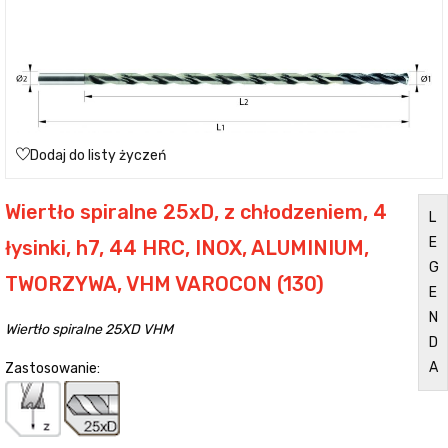
Dodaj do listy życzeń
Wiertło spiralne 25xD, z chłodzeniem, 4
L
E
łysinki, h7, 44 HRC, INOX, ALUMINIUM,
G
TWORZYWA, VHM VAROCON (130)
E
N
Wiertło spiralne 25XD VHM
D
A
Zastosowanie: