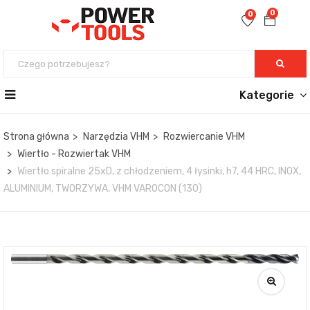
0
0
Kategorie
Strona główna
Narzędzia VHM
Rozwiercanie VHM
Wiertło - Rozwiertak VHM
Wiertło spiralne 25xD, z chłodzeniem, 4 łysinki, h7, 44 HRC, INOX,
ALUMINIUM, TWORZYWA, VHM VAROCON (130)