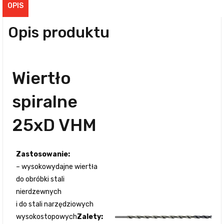
OPIS
Opis produktu
Wiertło
spiralne
25xD VHM
Zastosowanie:
– wysokowydajne wiertła
do obróbki stali
nierdzewnych
i do stali narzędziowych
wysokostopowych
Zalety: