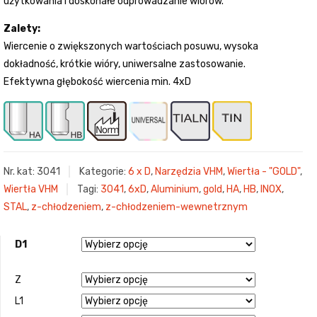
użytkowania i doskonałe odprowadzanie wiórów.
Zalety:
Wiercenie o zwiększonych wartościach posuwu, wysoka
dokładność, krótkie wióry, uniwersalne zastosowanie.
Efektywna głębokość wiercenia min. 4xD
Nr. kat:
3041
Kategorie:
6 x D
,
Narzędzia VHM
,
Wiertła - "GOLD"
,
Wiertła VHM
Tagi:
3041
,
6xD
,
Aluminium
,
gold
,
HA
,
HB
,
INOX
,
STAL
,
z-chłodzeniem
,
z-chłodzeniem-wewnetrznym
D1
Z
L1