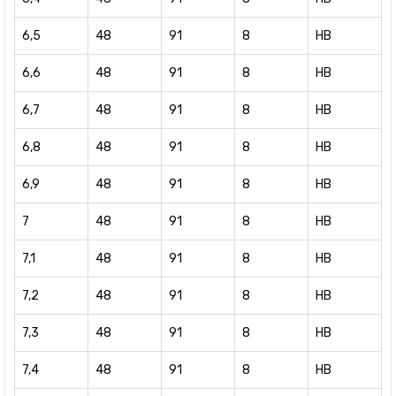
6,5
48
91
8
HB
6,6
48
91
8
HB
6,7
48
91
8
HB
6,8
48
91
8
HB
6,9
48
91
8
HB
7
48
91
8
HB
7,1
48
91
8
HB
7,2
48
91
8
HB
7,3
48
91
8
HB
7,4
48
91
8
HB