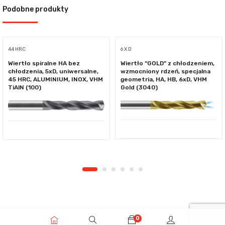
Podobne produkty
44 HRC
6 X D
Wiertło spiralne HA bez
Wiertło “GOLD” z chłodzeniem,
chłodzenia, 5xD, uniwersalne,
wzmocniony rdzeń, specjalna
45 HRC, ALUMINIUM, INOX, VHM
geometria, HA, HB, 6xD, VHM
TiAlN (100)
Gold (3040)
0