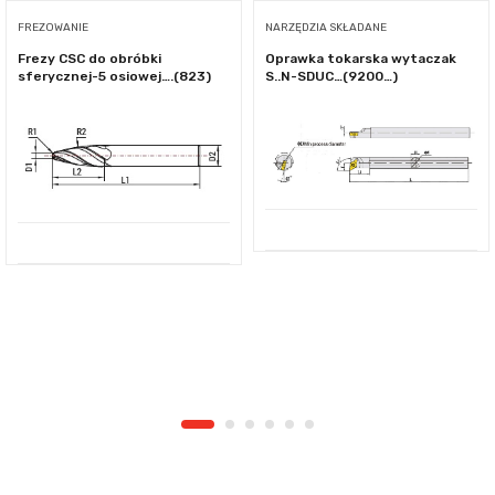
FREZOWANIE
NARZĘDZIA SKŁADANE
Frezy CSC do obróbki
Oprawka tokarska wytaczak
sferycznej-5 osiowej….(823)
S..N-SDUC…(9200…)