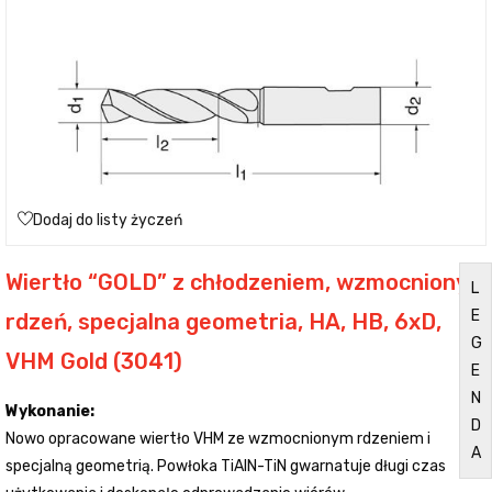
Dodaj do listy życzeń
Wiertło “GOLD” z chłodzeniem, wzmocniony
L
E
rdzeń, specjalna geometria, HA, HB, 6xD,
G
VHM Gold (3041)
E
N
Wykonanie:
D
Nowo opracowane wiertło VHM ze wzmocnionym rdzeniem i
A
specjalną geometrią. Powłoka TiAlN-TiN gwarnatuje długi czas