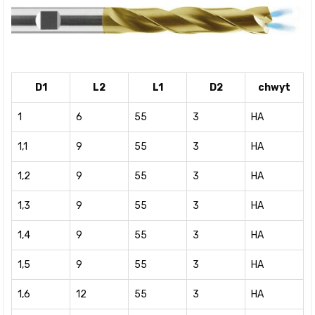
D1
L2
L1
D2
chwyt
1
6
55
3
HA
1,1
9
55
3
HA
1,2
9
55
3
HA
1,3
9
55
3
HA
1,4
9
55
3
HA
1,5
9
55
3
HA
1,6
12
55
3
HA