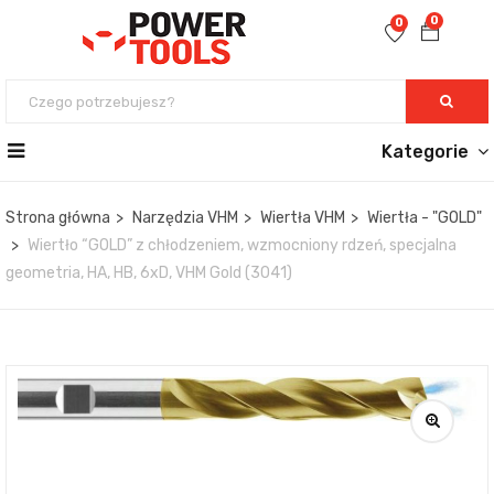
0
0
Kategorie
Strona główna
Narzędzia VHM
Wiertła VHM
Wiertła - "GOLD"
Wiertło “GOLD” z chłodzeniem, wzmocniony rdzeń, specjalna
geometria, HA, HB, 6xD, VHM Gold (3041)