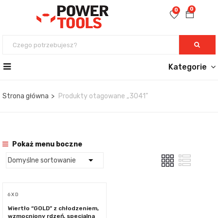
0
0
Kategorie
Strona główna
Produkty otagowane „3041”
Pokaż menu boczne
6 X D
Wiertło “GOLD” z chłodzeniem,
wzmocniony rdzeń, specjalna