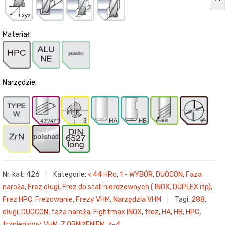
Materiał:
Narzędzie:
Nr. kat:
426
Kategorie:
< 44 HRc
,
1 - WYBÓR
,
DUOCON
,
Faza
naroża
,
Frez długi
,
Frez do stali nierdzewnych ( INOX, DUPLEX itp)
,
Frez HPC
,
Frezowanie
,
Frezy VHM
,
Narzędzia VHM
Tagi:
288
,
długi
,
DUOCON
,
faza naroża
,
Fightmax INOX
,
frez
,
HA
,
HB
,
HPC
,
trzpieniowy
,
VHM
,
Z OBNIŻENIEM
,
z-4