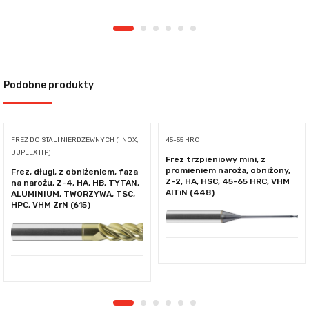
Podobne produkty
FREZ DO STALI NIERDZEWNYCH ( INOX,
45-55 HRC
DUPLEX ITP)
Frez trzpieniowy mini, z
promieniem naroża, obniżony,
Frez, długi, z obniżeniem, faza
Z-2, HA, HSC, 45-65 HRC, VHM
na narożu, Z-4, HA, HB, TYTAN,
AlTiN (448)
ALUMINIUM, TWORZYWA, TSC,
HPC, VHM ZrN (615)