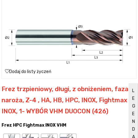
Dodaj do listy życzeń
Frez trzpieniowy, długi, z obniżeniem, faza
L
E
naroża, Z-4 , HA, HB, HPC, INOX, Fightmax
G
INOX, 1- WYBÓR VHM DUOCON (426)
E
N
Frez HPC Fightmax INOX VHM
D
A