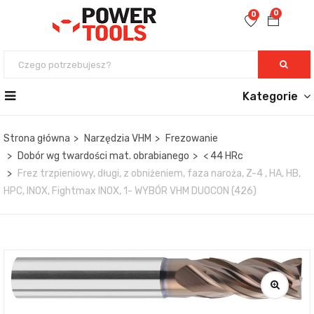
0
0
Kategorie
Strona główna
Narzędzia VHM
Frezowanie
Dobór wg twardości mat. obrabianego
< 44 HRc
Frez trzpieniowy, długi, z obniżeniem, faza naroża, Z-4 , HA, HB,
HPC, INOX, Fightmax INOX, 1- WYBÓR VHM DUOCON (426)