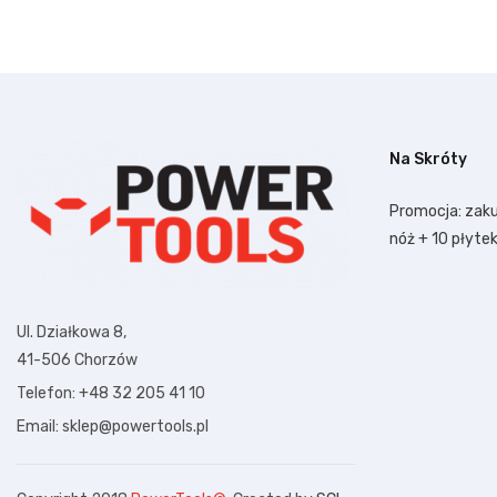
Na Skróty
Promocja: zaku
nóż + 10 płyte
Ul. Działkowa 8,
41-506 Chorzów
Telefon: +48 32 205 41 10
Email: sklep@powertools.pl