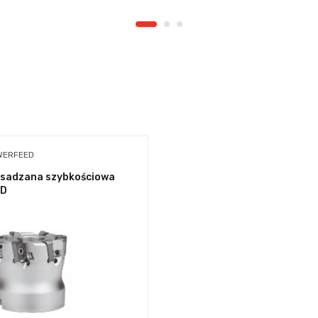
WERFEED
asadzana szybkościowa
ED