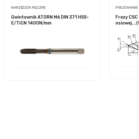
NARZĘDZIA RĘCZNE
FREZOWANIE
Gwintownik ATORN M6 DIN 371 HSS-
Frezy CSC 
E/TiCN 1400N/mm
osiowej….