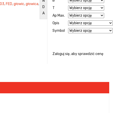
B
N
03
,
FED
,
głowic
,
głowica
,
D
T
A
Ap Max.
Opis
Symbol
Zaloguj się, aby sprawdzić cenę