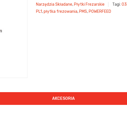
Narzędzia Składane
,
Płytki Frezarskie
Tagi:
03
PL1
,
płytka frezowania
,
PMS
,
POWERFEED
AKCESORIA