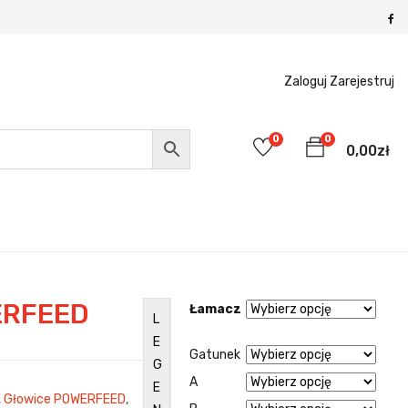
Zaloguj
Zarejestruj
0
0
0,00
zł
WERFEED
Łamacz
L
E
Gatunek
G
A
E
,
Głowice POWERFEED
,