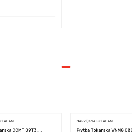
SKŁADANE
NARZĘDZIA SKŁADANE
karska CCMT 09T3…..
Płytka Tokarska WNMG 0