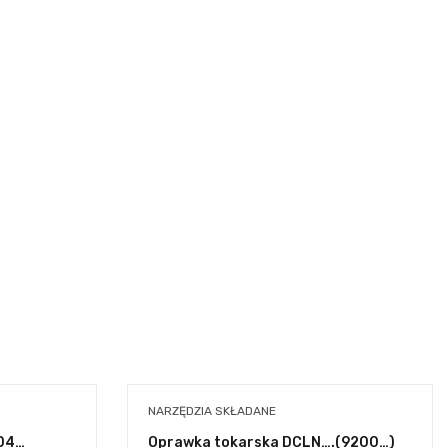
NARZĘDZIA SKŁADANE
804…
Oprawka tokarska DCLN….(9200…)