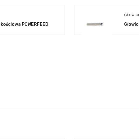
GŁOWIC
ybkościowa POWERFEED
Głowic