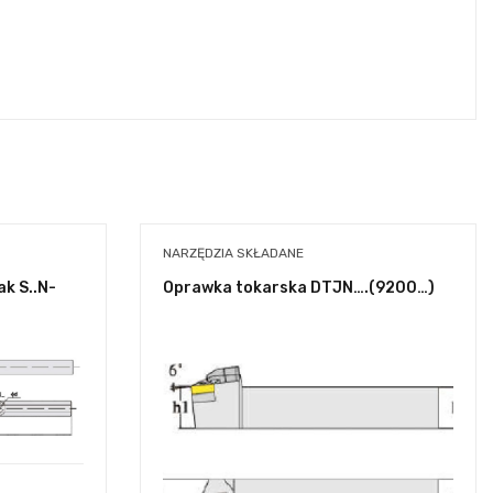
NARZĘDZIA SKŁADANE
k S..N-
Oprawka tokarska DTJN….(9200…)