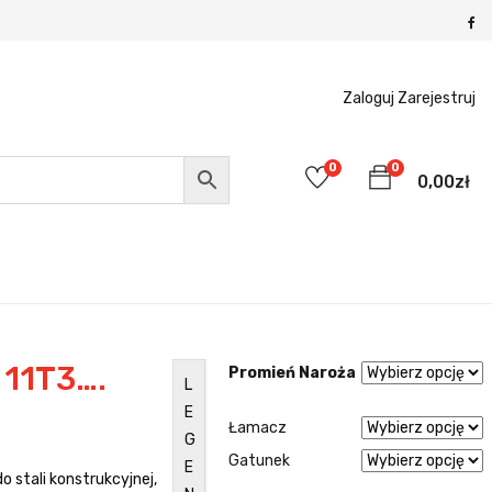
Zaloguj
Zarejestruj
0
0
0,00
zł
 11T3….
Promień Naroża
L
E
Łamacz
G
Gatunek
E
 stali konstrukcyjnej,