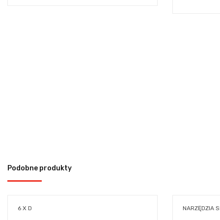
Podobne produkty
6 X D
NARZĘDZIA 