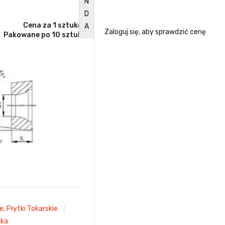
N
D
Cena za 1 sztukę.
A
Zaloguj się, aby sprawdzić cenę
Pakowane po 10 sztuk.
e
,
Płytki Tokarskie
ska