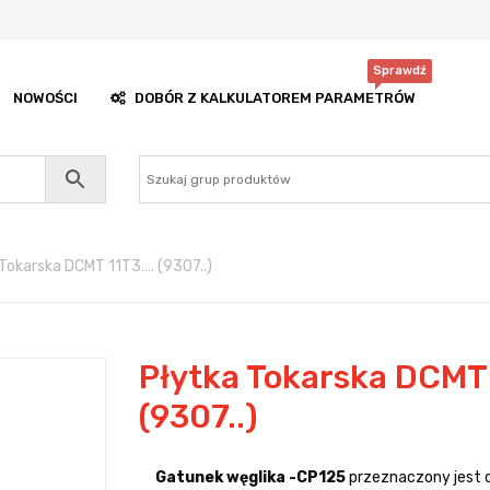
Sprawdź
NOWOŚCI
DOBÓR Z KALKULATOREM PARAMETRÓW
Tokarska DCMT 11T3…. (9307..)
Płytka Tokarska DCMT
(9307..)
Gatunek węglika -CP125
przeznaczony jest do