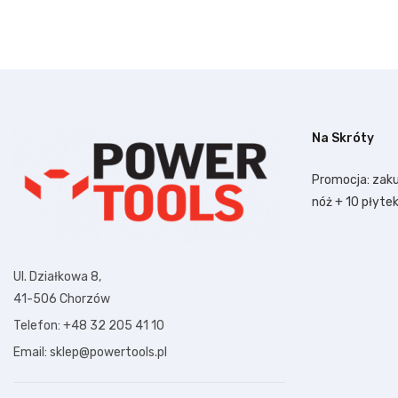
Na Skróty
Promocja: zaku
nóż + 10 płyte
Ul. Działkowa 8,
41-506 Chorzów
Telefon: +48 32 205 41 10
Email: sklep@powertools.pl