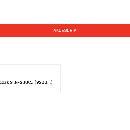
AKCESORIA
zak S..N-SDUC...(9200...)