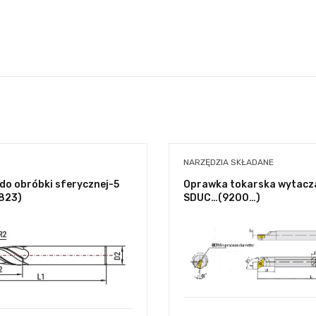
NARZĘDZIA SKŁADANE
do obróbki sferycznej-5
Oprawka tokarska wytacza
(823)
SDUC…(9200…)