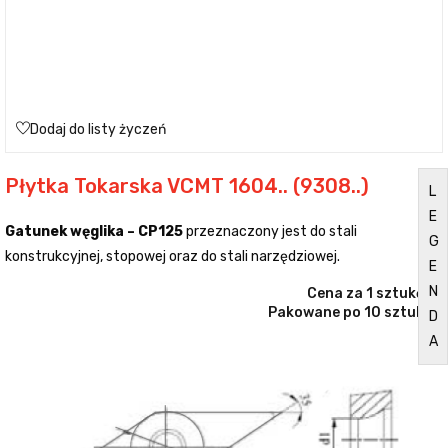
Dodaj do listy życzeń
Płytka Tokarska VCMT 1604.. (9308..)
L
E
Gatunek węglika – CP125
przeznaczony jest do stali
G
konstrukcyjnej, stopowej oraz do stali narzędziowej.
E
N
Cena za 1 sztukę.
Pakowane po 10 sztuk.
D
A