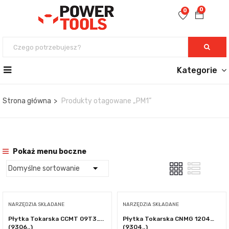
0
0
Kategorie
Strona główna
Produkty otagowane „PM1”
Pokaż menu boczne
NARZĘDZIA SKŁADANE
NARZĘDZIA SKŁADANE
Płytka Tokarska CCMT 09T3…..
Płytka Tokarska CNMG 1204…
(9306..)
(9304..)