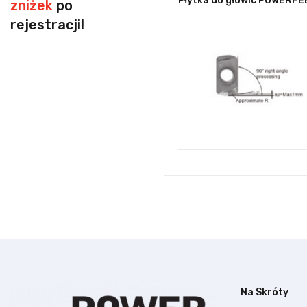
Płytka do głowic POWERFE
zniżek
po
rejestracji!
Na Skróty