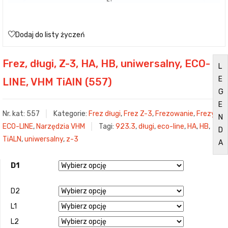
Dodaj do listy życzeń
Frez, długi, Z-3, HA, HB, uniwersalny, ECO-
L
E
LINE, VHM TiAlN (557)
G
E
Nr. kat:
557
Kategorie:
Frez długi
,
Frez Z-3
,
Frezowanie
,
Frezy
N
ECO-LINE
,
Narzędzia VHM
Tagi:
923.3
,
długi
,
eco-line
,
HA
,
HB
,
D
TiALN
,
uniwersalny
,
z-3
A
D1
D2
L1
L2