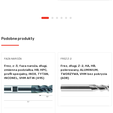
Podobne produkty
FAZA NAROŻA
FREZ Z-2
Frez, z-3, faza naroża, długi,
Frez, długi, Z-2, HA, HB,
zmienna podziałka, HB, HPC,
polerowany, ALUMINIUM,
profil specjalny, INOX, TYTAN,
TWORZYWA, VHM bez pokrycia
INCONEL, VHM AlTiN (495)
(608)