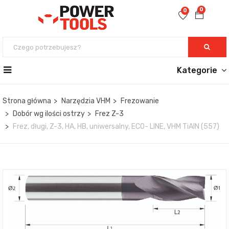
0
0
Kategorie
Strona główna
Narzędzia VHM
Frezowanie
Dobór wg ilości ostrzy
Frez Z-3
Frez, długi, Z-3, HA, HB, uniwersalny, ECO- LINE, VHM TiAlN (557)