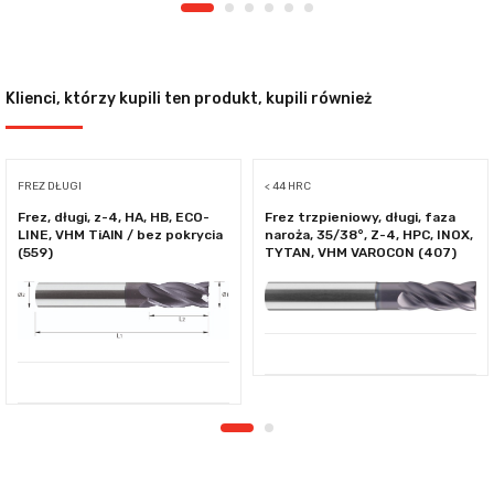
Klienci, którzy kupili ten produkt, kupili również
FREZ DŁUGI
< 44 HRC
Frez, długi, z-4, HA, HB, ECO-
Frez trzpieniowy, długi, faza
LINE, VHM TiAlN / bez pokrycia
naroża, 35/38°, Z-4, HPC, INOX,
(559)
TYTAN, VHM VAROCON (407)