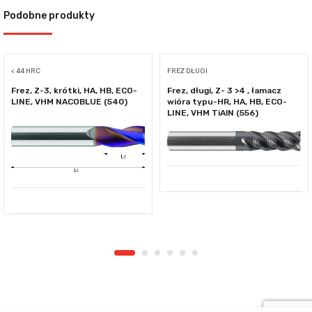
Podobne produkty
< 44 HRC
FREZ DŁUGI
Frez, Z-3, krótki, HA, HB, ECO-
Frez, długi, Z- 3 >4 , łamacz
LINE, VHM NACOBLUE (540)
wióra typu-HR, HA, HB, ECO-
LINE, VHM TiAlN (556)