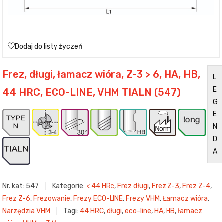
Dodaj do listy życzeń
Frez, długi, łamacz wióra, Z-3 > 6, HA, HB,
L
E
44 HRC, ECO-LINE, VHM TIALN (547)
G
E
N
D
A
Nr. kat:
547
Kategorie:
< 44 HRc
,
Frez długi
,
Frez Z-3
,
Frez Z-4
,
Frez Z-6
,
Frezowanie
,
Frezy ECO-LINE
,
Frezy VHM
,
Łamacz wióra
,
Narzędzia VHM
Tagi:
44 HRC
,
długi
,
eco-line
,
HA
,
HB
,
łamacz