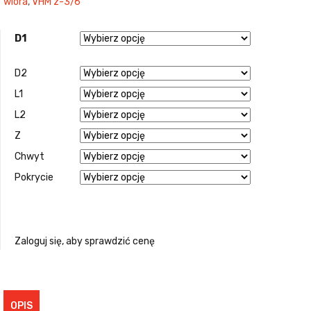
wióra
,
VHM z-3/6
D1
D2
L1
L2
Z
Chwyt
Pokrycie
Zaloguj się, aby sprawdzić cenę
OPIS