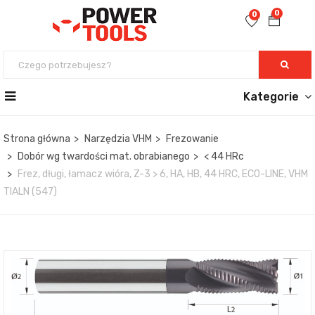
0
0
Kategorie
Strona główna
Narzędzia VHM
Frezowanie
Dobór wg twardości mat. obrabianego
< 44 HRc
Frez, długi, łamacz wióra, Z-3 > 6, HA, HB, 44 HRC, ECO-LINE, VHM
TIALN (547)