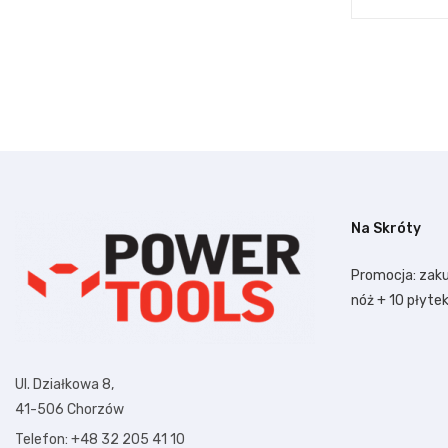
Na Skróty
Promocja: zaku
nóż + 10 płyte
Ul. Działkowa 8,
41-506 Chorzów
Telefon: +48 32 205 41 10