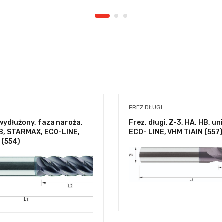
FREZ DŁUGI
 wydłużony, faza naroża,
Frez, długi, Z-3, HA, HB, u
HB, STARMAX, ECO-LINE,
ECO- LINE, VHM TiAlN (557
 (554)