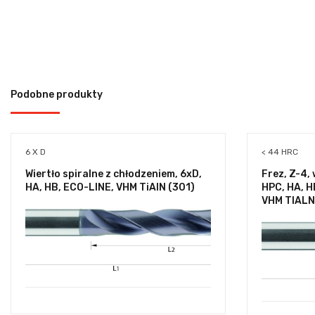
Podobne produkty
6 X D
< 44 HRC
Wiertło spiralne z chłodzeniem, 6xD,
Frez, Z-4,
HA, HB, ECO-LINE, VHM TiAlN (301)
HPC, HA, 
VHM TIALN