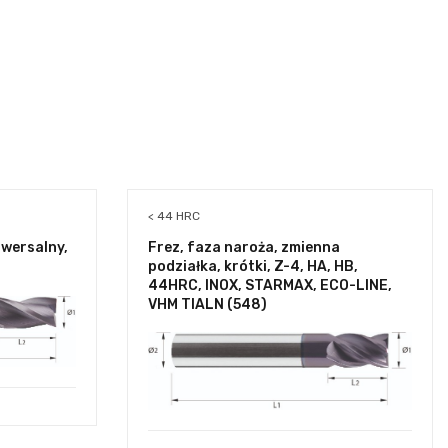
< 44 HRC
niwersalny,
Frez, faza naroża, zmienna
)
podziałka, krótki, Z-4, HA, HB,
44HRC, INOX, STARMAX, ECO-LINE,
VHM TIALN (548)