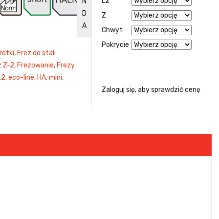
L2
N
D
Z
A
Chwyt
Pokrycie
rótki
,
Frez do stali
z Z-2
,
Frezowanie
,
Frezy
.2
,
eco-line
,
HA
,
mini
,
Zaloguj się, aby sprawdzić cenę