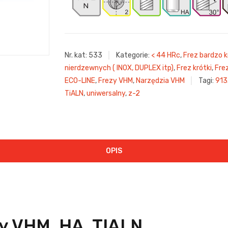
Nr. kat:
533
Kategorie:
< 44 HRc
,
Frez bardzo k
nierdzewnych ( INOX, DUPLEX itp)
,
Frez krótki
,
Fre
ECO-LINE
,
Frezy VHM
,
Narzędzia VHM
Tagi:
913
TiALN
,
uniwersalny
,
z-2
OPIS
y VHM, HA, TIALN