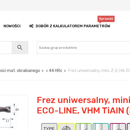
Sprawdź
NOWOŚCI
DOBÓR Z KALKULATOREM PARAMETRÓW
ści mat. obrabianego
< 44 HRc
Frez uniwersalny, mini, Z-2, HA, 
Frez uniwersalny, mini
ECO-LINE, VHM TiAlN 