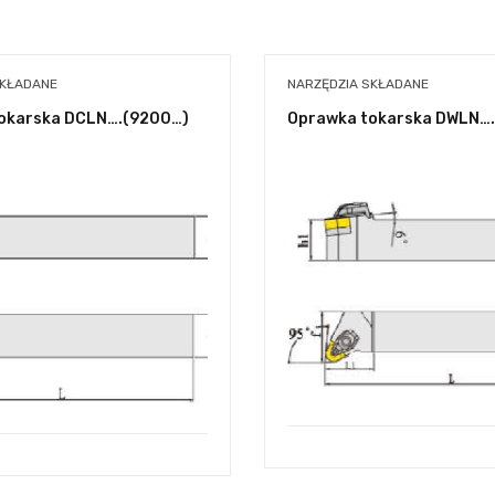
SKŁADANE
NARZĘDZIA SKŁADANE
okarska DCLN….(9200…)
Oprawka tokarska DWLN….