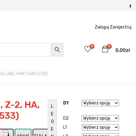
Zaloguj
Zarejestruj
0
0
0,00
zł
ECO-LINE, VHM TiAlN (533)
, Z-2, HA,
D1
L
(533)
E
D2
G
L1
E