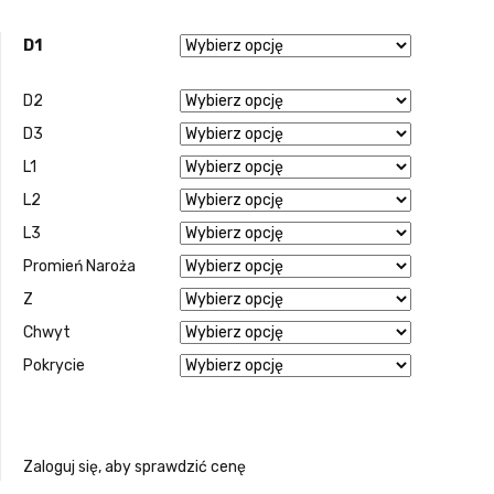
D1
D2
D3
L1
L2
L3
Promień Naroża
Z
Chwyt
Pokrycie
Zaloguj się, aby sprawdzić cenę