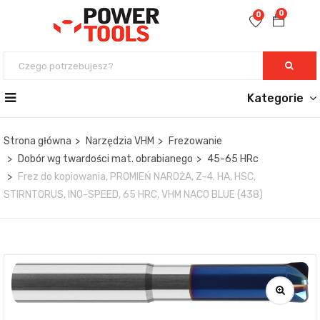
0
0
Kategorie
Strona główna
Narzędzia VHM
Frezowanie
Dobór wg twardości mat. obrabianego
45-65 HRc
Frez do kopiowania, PROMIEŃ NAROŻA, Z-4. HA, HSC,
STIRNTORUS, INO-SPEED, 65 HRC, VHM NACO BLUE (438)