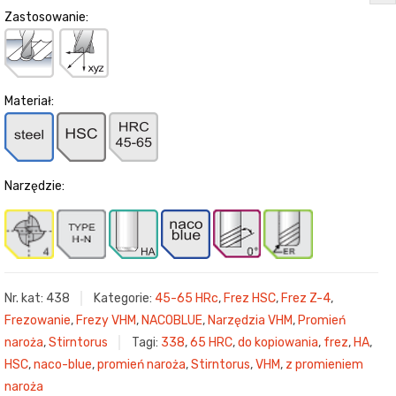
Zastosowanie:
Materiał:
Narzędzie:
Nr. kat:
438
Kategorie:
45-65 HRc
,
Frez HSC
,
Frez Z-4
,
Frezowanie
,
Frezy VHM
,
NACOBLUE
,
Narzędzia VHM
,
Promień
naroża
,
Stirntorus
Tagi:
338
,
65 HRC
,
do kopiowania
,
frez
,
HA
,
HSC
,
naco-blue
,
promień naroża
,
Stirntorus
,
VHM
,
z promieniem
naroża