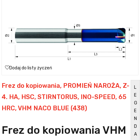
Dodaj do listy życzeń
Frez do kopiowania, PROMIEŃ NAROŻA, Z-
L
E
4. HA, HSC, STIRNTORUS, INO-SPEED, 65
G
HRC, VHM NACO BLUE (438)
E
N
Frez do kopiowania VHM
D
A