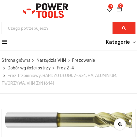
0
0
Kategorie
Strona główna
Narzędzia VHM
Frezowanie
Dobór wg ilości ostrzy
Frez Z-4
Frez trzpieniowy, BARDZO DŁUGI, Z-3>4, HA, ALUMINIUM,
TWORZYWA, VHM ZrN (614)