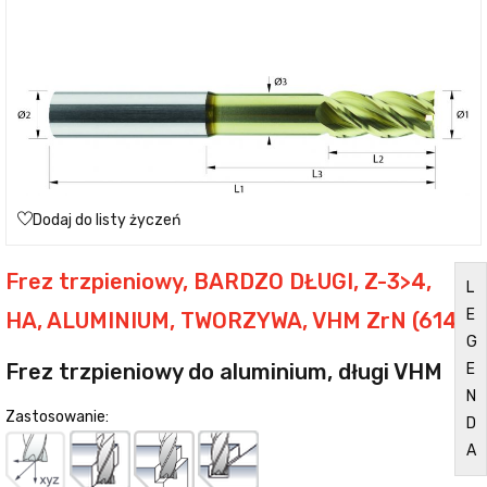
Dodaj do listy życzeń
Frez trzpieniowy, BARDZO DŁUGI, Z-3>4,
L
E
HA, ALUMINIUM, TWORZYWA, VHM ZrN (614)
G
Frez trzpieniowy do aluminium, długi VHM
E
N
Zastosowanie:
D
A