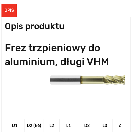
OPIS
Opis produktu
Frez trzpieniowy do
aluminium, długi VHM
D1
D2 (h6)
L2
L1
D3
L3
Z