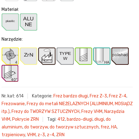
Materiał:
Narzędzie:
Nr. kat:
614
Kategorie:
Frez bardzo długi
,
Frez Z-3
,
Frez Z-4
,
Frezowanie
,
Frezy do metali NIEŻELAZNYCH (ALUMINIUM, MOSIĄDZ
itp.)
,
Frezy do TWORZYW SZTUCZNYCH
,
Frezy VHM
,
Narzędzia
VHM
,
Pokrycie ZRN
Tagi:
412
,
bardzo-długi
,
długi
,
do
aluminium
,
do tworzyw
,
do tworzyw sztucznych
,
frez
,
HA
,
trzpieniowy
,
VHM
,
z-3
,
z-4
,
ZRN