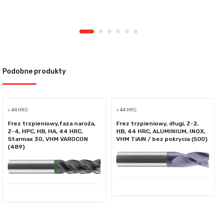
Podobne produkty
< 44 HRC
< 44 HRC
Frez trzpieniowy,faza naroża,
Frez trzpieniowy, długi, Z-2,
Z-4, HPC, HB, HA, 44 HRC,
HB, 44 HRC, ALUMINIUM, INOX,
Starmax 3G, VHM VAROCON
VHM TiAlN / bez pokrycia (500)
(489)