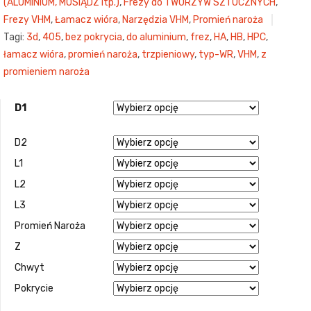
(ALUMINIUM, MOSIĄDZ itp.)
,
Frezy do TWORZYW SZTUCZNYCH
,
Frezy VHM
,
Łamacz wióra
,
Narzędzia VHM
,
Promień naroża
Tagi:
3d
,
405
,
bez pokrycia
,
do aluminium
,
frez
,
HA
,
HB
,
HPC
,
łamacz wióra
,
promień naroża
,
trzpieniowy
,
typ-WR
,
VHM
,
z
promieniem naroża
D1
D2
L1
L2
L3
Promień Naroża
Z
Chwyt
Pokrycie