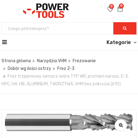
0
0
Kategorie
Strona główna
Narzędzia VHM
Frezowanie
Dobór wg ilości ostrzy
Frez Z-3
Frez trzpieniowy, łamacz wióra TYP WR, promień naroża, Z-3,
HPC, HA, HB, ALUMINIUM, TWORZYWA, VHM bez pokrycia (610)