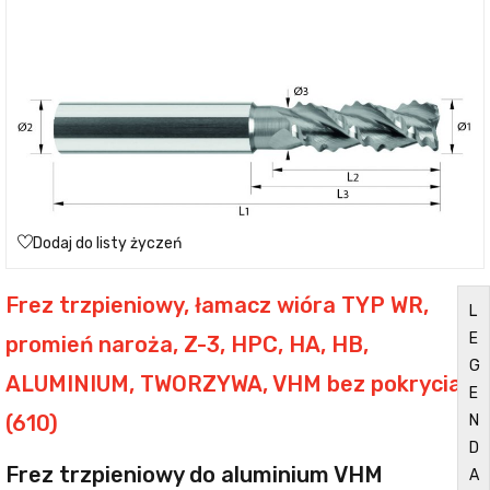
Dodaj do listy życzeń
Frez trzpieniowy, łamacz wióra TYP WR,
L
E
promień naroża, Z-3, HPC, HA, HB,
G
ALUMINIUM, TWORZYWA, VHM bez pokrycia
E
(610)
N
D
Frez trzpieniowy do aluminium VHM
A