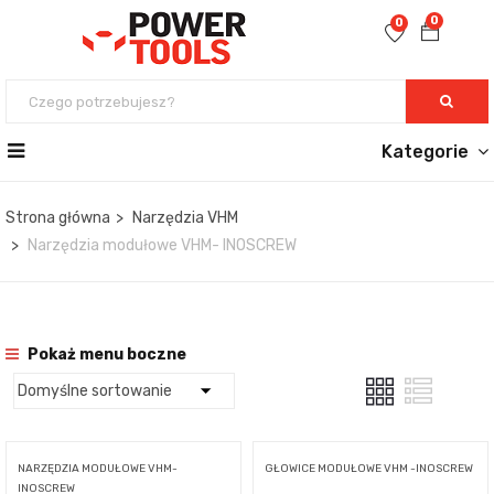
0
0
Kategorie
Strona główna
Narzędzia VHM
Narzędzia modułowe VHM- INOSCREW
Pokaż menu boczne
NARZĘDZIA MODUŁOWE VHM-
GŁOWICE MODUŁOWE VHM -INOSCREW
INOSCREW