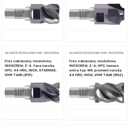
GŁOWICE MODUŁOWE VHM -INOSCREW
GŁOWICE MODUŁOWE VHM -INOSCREW
Frez nakręcany, modułowy,
Frez nakręcany, modułowy,
INOSCREW, Z-4, faza naroża,
INOSCREW, Z-4, HPC, łamacz
HPC, 44 HRC, INOX, STARMAX,
wióra typ-NR, promień naroża,
VHM TiAlN (813)
44 HRC, INOX, VHM TiAlN (802)