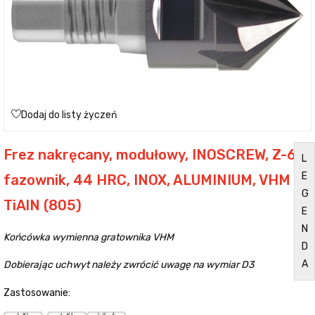
Dodaj do listy życzeń
Frez nakręcany, modułowy, INOSCREW, Z-6,
L
E
fazownik, 44 HRC, INOX, ALUMINIUM, VHM
G
TiAlN (805)
E
N
Końcówka wymienna gratownika VHM
D
A
Dobierając uchwyt należy zwrócić uwagę na wymiar D3
Zastosowanie: