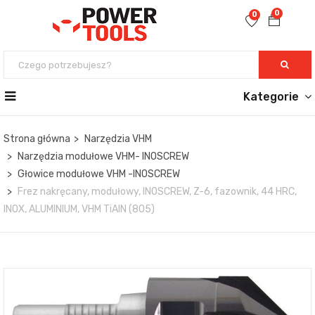
0
0
Kategorie
Strona główna
Narzędzia VHM
Narzędzia modułowe VHM- INOSCREW
Głowice modułowe VHM -INOSCREW
Frez nakręcany, modułowy, INOSCREW, Z-6, fazownik, 44 HRC,
INOX, ALUMINIUM, VHM TiAlN (805)