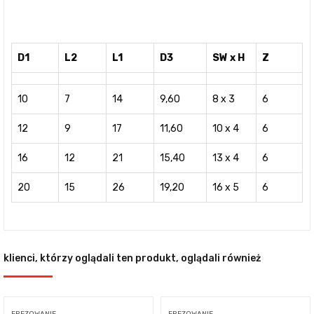
D1
L2
L1
D3
SW x H
Z
10
7
14
9,60
8 x 3
6
12
9
17
11,60
10 x 4
6
16
12
21
15,40
13 x 4
6
20
15
26
19,20
16 x 5
6
klienci, którzy oglądali ten produkt, oglądali również