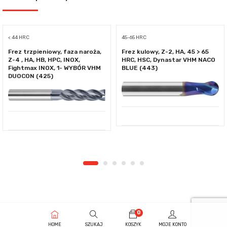
< 44 HRC
45-65 HRC
Frez trzpieniowy, faza naroża,
Frez kulowy, Z-2, HA, 45 > 65
Z-4 , HA, HB, HPC, INOX,
HRC, HSC, Dynastar VHM NACO
Fightmax INOX, 1- WYBÓR VHM
BLUE (443)
DUOCON (425)
0
HOME
SZUKAJ
KOSZYK
MOJE KONTO